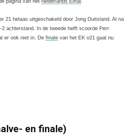
de pagina van het
Nederlands Elftal
.
der 21 helaas uitgeschakeld door Jong Duitsland. Al na
2 achterstand. In de tweede helft scoorde Perr
t er ook niet in. De
finale
van het EK o21 gaat nu
alve- en finale)