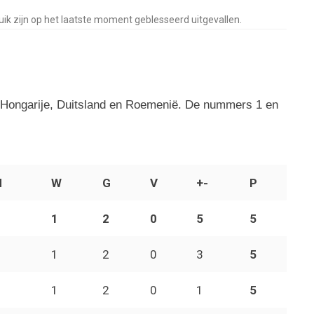
uik zijn op het laatste moment geblesseerd uitgevallen.
d Hongarije, Duitsland en Roemenië. De nummers 1 en
d
W
G
V
+-
P
1
2
0
5
5
1
2
0
3
5
1
2
0
1
5