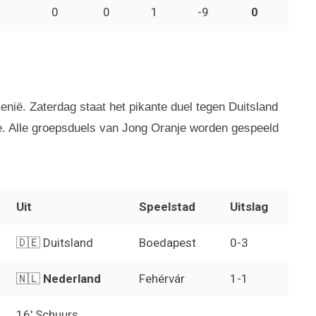
0
0
1
-9
0
nië. Zaterdag staat het pikante duel tegen Duitsland
je. Alle groepsduels van Jong Oranje worden gespeeld
Uit
Speelstad
Uitslag
🇩🇪 Duitsland
Boedapest
0-3
🇳🇱
Nederland
Fehérvár
1-1
16′ Schuurs