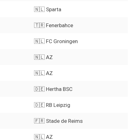
🇳🇱 Sparta
🇹🇷 Fenerbahce
🇳🇱 FC Groningen
🇳🇱 AZ
🇳🇱 AZ
🇩🇪 Hertha BSC
🇩🇪 RB Leipzig
🇫🇷 Stade de Reims
🇳🇱 AZ