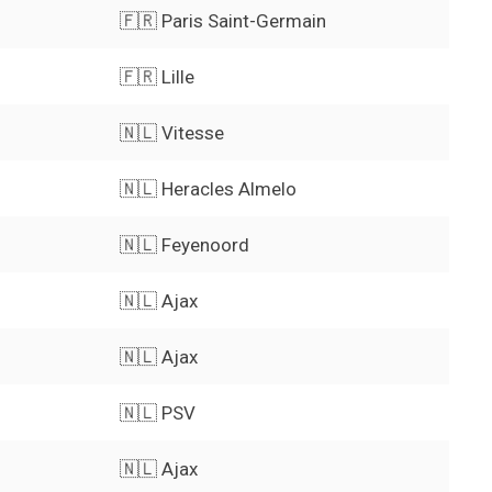
🇫🇷 Paris Saint-Germain
🇫🇷 Lille
🇳🇱 Vitesse
🇳🇱 Heracles Almelo
🇳🇱 Feyenoord
🇳🇱 Ajax
🇳🇱 Ajax
🇳🇱 PSV
🇳🇱 Ajax