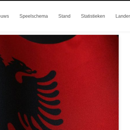
euws
Speelschema
Stand
Statistieken
Lande