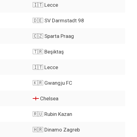
🇮🇹 Lecce
🇩🇪 SV Darmstadt 98
🇨🇿 Sparta Praag
🇹🇷 Beşiktaş
🇮🇹 Lecce
🇰🇷 Gwangju FC
Chelsea
🇷🇺 Rubin Kazan
🇭🇷 Dinamo Zagreb