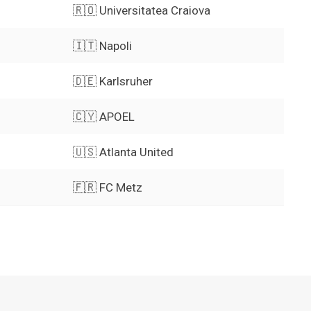
🇷🇴 Universitatea Craiova
🇮🇹 Napoli
🇩🇪 Karlsruher
🇨🇾 APOEL
🇺🇸 Atlanta United
🇫🇷 FC Metz