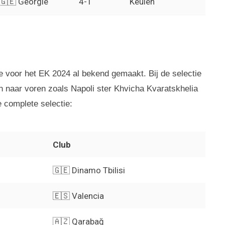
🇬🇪 Georgië
4-1
Keulen
tie voor het EK 2024 al bekend gemaakt. Bij de selectie
naar voren zoals Napoli ster Khvicha Kvaratskhelia
e complete selectie:
Club
🇬🇪 Dinamo Tbilisi
🇪🇸 Valencia
🇦🇿 Qarabağ