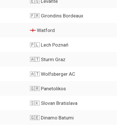
🇪🇸 Levante
🇫🇷 Girondins Bordeaux
Watford
🇵🇱 Lech Poznań
🇦🇹 Sturm Graz
🇦🇹 Wolfsberger AC
🇬🇷 Panetolikos
🇸🇰 Slovan Bratislava
🇬🇪 Dinamo Batumi