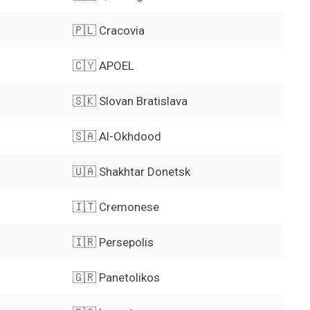
🇵🇱 Cracovia
🇨🇾 APOEL
🇸🇰 Slovan Bratislava
🇸🇦 Al-Okhdood
🇺🇦 Shakhtar Donetsk
🇮🇹 Cremonese
🇮🇷 Persepolis
🇬🇷 Panetolikos