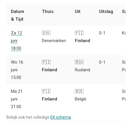
Datum
Thuis
Uit
Uitslag
Spee
& Tijd
Za 12
🇩🇰
🇫🇮
0-1
Kope
juni
Denemarken
Finland
18:00
Wo 16
🇫🇮
🇷🇺
0-1
Sint-
juni
Finland
Rusland
Pete
15:00
Ma 21
🇫🇮
🇧🇪
Sint-
juni
Finland
België
Pete
21:00
Bekijk ook het volledige
EK schema