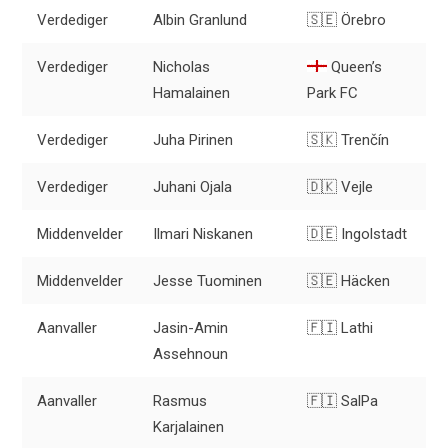
Verdediger
Albin Granlund
🇸🇪 Örebro
Verdediger
Nicholas
Queen’s
Hamalainen
Park FC
Verdediger
Juha Pirinen
🇸🇰 Trenčín
Verdediger
Juhani Ojala
🇩🇰 Vejle
Middenvelder
Ilmari Niskanen
🇩🇪 Ingolstadt
Middenvelder
Jesse Tuominen
🇸🇪 Häcken
Aanvaller
Jasin-Amin
🇫🇮 Lathi
Assehnoun
Aanvaller
Rasmus
🇫🇮 SalPa
Karjalainen