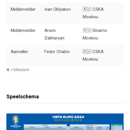
Middenvelder
Ivan Oblyakov
🇷🇺 CSKA
Moskou
Middenvelder
Arsen
🇷🇺 Dinamo
Zakharyan
Moskou
Aanvaller
Fedor Chalov
🇷🇺 CSKA
Moskou
❌ = blessure
Speelschema