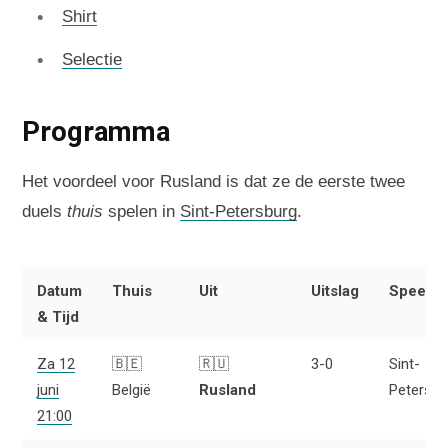
Shirt
Selectie
Programma
Het voordeel voor Rusland is dat ze de eerste twee
duels
thuis
spelen in
Sint-Petersburg
.
Datum
Thuis
Uit
Uitslag
Speelst
& Tijd
Za 12
🇧🇪
🇷🇺
3-0
Sint-
juni
België
Rusland
Petersbu
21:00