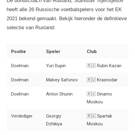
De bondscoach van Rusland, Stanislav Tsjertsjesov
heeft alle 26 Russische voetbalspelers voor het EK
2021 bekend gemaakt. Bekijk hieronder de definitieve
selectie van Rusland:
Positie
Speler
Club
Doelman
Yuri Dupin
🇷🇺 Rubin Kazan
Doelman
Malvey Safonov
🇷🇺 Krasnodar
Doelman
Anton Shunin
🇷🇺 Dinamo
Moskou
Verdediger
Georgiy
🇷🇺 Spartak
Dzhikiya
Moskou