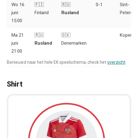
Wo 16
🇫🇮
🇷🇺
0-1
Sint-
juni
Finland
Rusland
Petersbu
15:00
Ma 21
🇷🇺
🇩🇰
Kopenha
juni
Rusland
Denemarken
21:00
Benieuwd naar het hele EK speelschema, check het
overzicht
.
Shirt