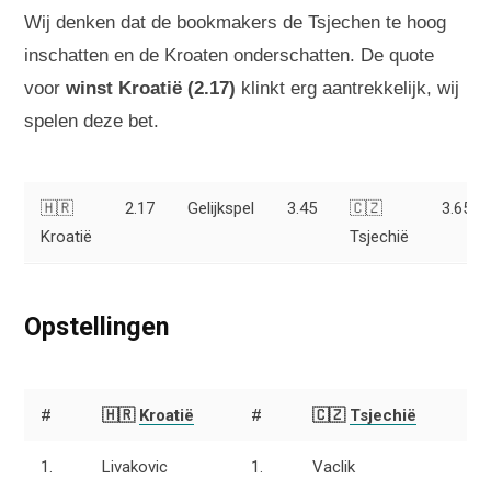
Wij denken dat de bookmakers de Tsjechen te hoog
inschatten en de Kroaten onderschatten. De quote
voor
winst Kroatië (2.17)
klinkt erg aantrekkelijk, wij
spelen deze bet.
🇭🇷
2.17
Gelijkspel
3.45
🇨🇿
3.65
Kroatië
Tsjechië
Opstellingen
#
🇭🇷
Kroatië
#
🇨🇿
Tsjechië
1.
Livakovic
1.
Vaclik