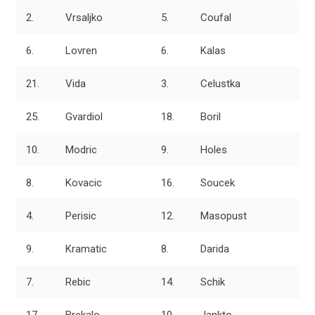
2.
Vrsaljko
5.
Coufal
6.
Lovren
6.
Kalas
21.
Vida
3.
Celustka
25.
Gvardiol
18.
Boril
10.
Modric
9.
Holes
8.
Kovacic
16.
Soucek
4.
Perisic
12.
Masopust
9.
Kramatic
8.
Darida
7.
Rebic
14.
Schik
17.
Brekalo
10.
Jankto