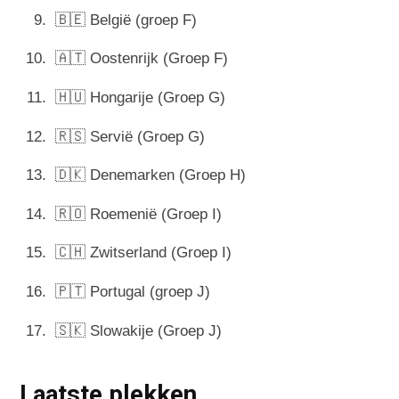
🇧🇪 België (groep F)
🇦🇹 Oostenrijk (Groep F)
🇭🇺 Hongarije (Groep G)
🇷🇸 Servië (Groep G)
🇩🇰 Denemarken (Groep H)
🇷🇴 Roemenië (Groep I)
🇨🇭 Zwitserland (Groep I)
🇵🇹 Portugal (groep J)
🇸🇰 Slowakije (Groep J)
Laatste plekken