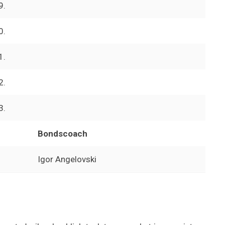
9.
0.
1.
2.
3.
Bondscoach
Igor Angelovski