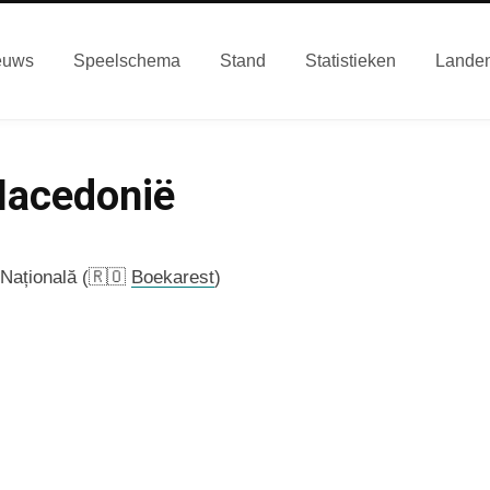
euws
Speelschema
Stand
Statistieken
Lande
Macedonië
 Națională (🇷🇴
Boekarest
)