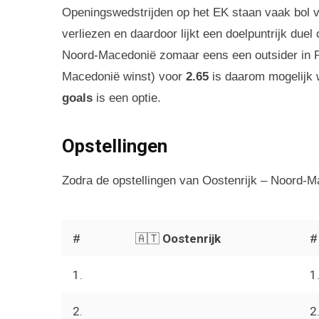
Openingswedstrijden op het EK staan vaak bol v
verliezen en daardoor lijkt een doelpuntrijk duel
Noord-Macedonië zomaar eens een outsider in P
Macedonië winst) voor
2.65
is daarom mogelijk 
goals
is een optie.
Opstellingen
Zodra de opstellingen van Oostenrijk – Noord-Ma
#
🇦🇹
Oostenrijk
#
1.
1
2.
2