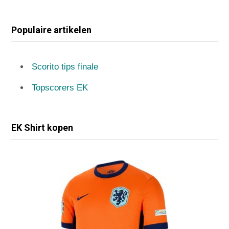
Populaire artikelen
Scorito tips finale
Topscorers EK
EK Shirt kopen