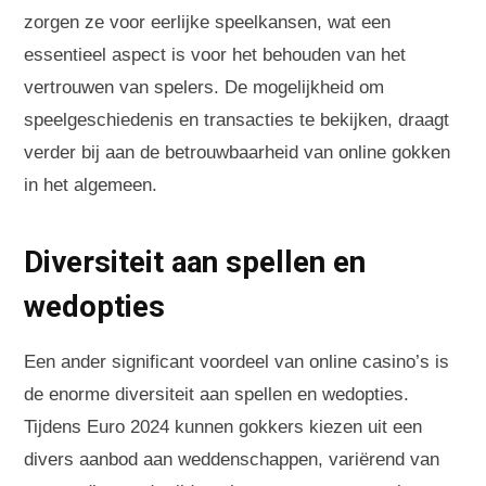
zorgen ze voor eerlijke speelkansen, wat een
essentieel aspect is voor het behouden van het
vertrouwen van spelers. De mogelijkheid om
speelgeschiedenis en transacties te bekijken, draagt
verder bij aan de betrouwbaarheid van online gokken
in het algemeen.
Diversiteit aan spellen en
wedopties
Een ander significant voordeel van online casino’s is
de enorme diversiteit aan spellen en wedopties.
Tijdens Euro 2024 kunnen gokkers kiezen uit een
divers aanbod aan weddenschappen, variërend van