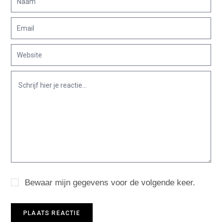
Bewaar mijn gegevens voor de volgende keer.