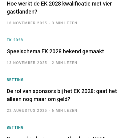
Hoe werkt de EK 2028 kwalificatie met vier
gastlanden?
18 NOVEMBER 2025
3 MIN LEZEN
EK 2028
Speelschema EK 2028 bekend gemaakt
13 NOVEMBER 2025
2 MIN LEZEN
BETTING
De rol van sponsors bij het EK 2028: gaat het
alleen nog maar om geld?
22 AUGUSTUS 2025
6 MIN LEZEN
BETTING