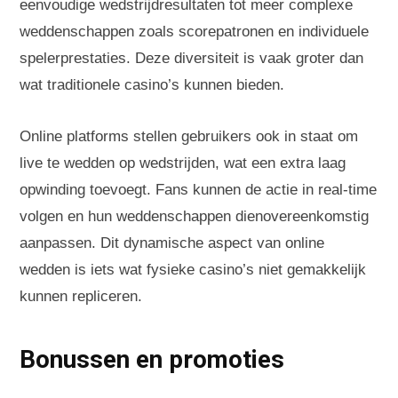
eenvoudige wedstrijdresultaten tot meer complexe
weddenschappen zoals scorepatronen en individuele
spelerprestaties. Deze diversiteit is vaak groter dan
wat traditionele casino’s kunnen bieden.
Online platforms stellen gebruikers ook in staat om
live te wedden op wedstrijden, wat een extra laag
opwinding toevoegt. Fans kunnen de actie in real-time
volgen en hun weddenschappen dienovereenkomstig
aanpassen. Dit dynamische aspect van online
wedden is iets wat fysieke casino’s niet gemakkelijk
kunnen repliceren.
Bonussen en promoties