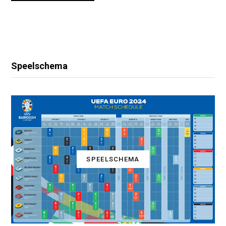
Speelschema
SPEELSCHEMA