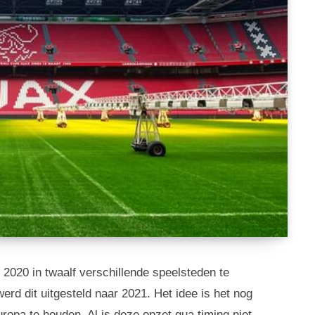
 2020 in twaalf verschillende speelsteden te
erd dit uitgesteld naar 2021. Het idee is het nog
ropa te houden. Al is deze opzet qua timing niet