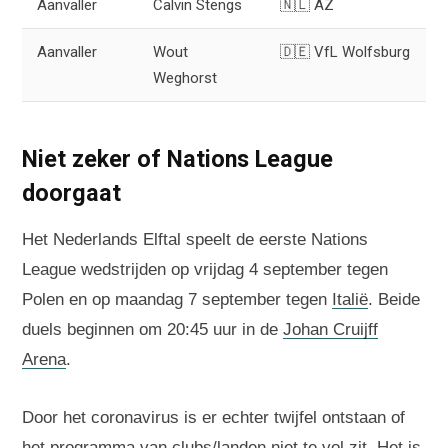
Aanvaller
Calvin Stengs
🇳🇱 AZ
Aanvaller
Wout
🇩🇪 VfL Wolfsburg
Weghorst
Niet zeker of Nations League
doorgaat
Het Nederlands Elftal speelt de eerste Nations
League wedstrijden op vrijdag 4 september tegen
Polen en op maandag 7 september tegen
Italië
. Beide
duels beginnen om 20:45 uur in de
Johan Cruijff
Arena
.
Door het coronavirus is er echter twijfel ontstaan of
het programma van clubs/landen niet te vol zit. Het is