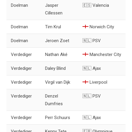
Doelman
Jasper
🇪🇸 Valencia
Cillessen
Doelman
Tim Krul
Norwich City
Doelman
Jeroen Zoet
🇳🇱 PSV
Verdediger
Nathan Aké
Manchester City
Verdediger
Daley Blind
🇳🇱 Ajax
Verdediger
Virgil van Dijk
Liverpool
Verdediger
Denzel
🇳🇱 PSV
Dumfries
Verdediger
Perr Schuurs
🇳🇱 Ajax
Verdediger
Kenny Tete
🇫🇷 Olympique