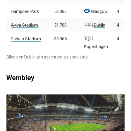
Hampden Park
52.063
Glasgow
4
Aviva Stadium
51.700
🇮🇪
Dublin
4
Parken Stadium
38.065
🇩🇰
4
Kopenhagen
BIlbao en Dublin zijn geschrapt als speelstad
Wembley