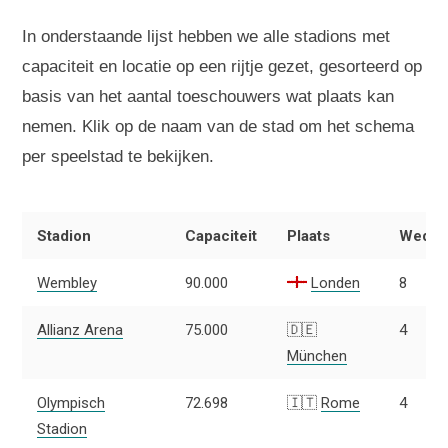
In onderstaande lijst hebben we alle stadions met
capaciteit en locatie op een rijtje gezet, gesorteerd op
basis van het aantal toeschouwers wat plaats kan
nemen. Klik op de naam van de stad om het schema
per speelstad te bekijken.
Stadion
Capaciteit
Plaats
Wed.
Wembley
90.000
Londen
8
Allianz Arena
75.000
🇩🇪
4
München
Olympisch
72.698
🇮🇹
Rome
4
Stadion