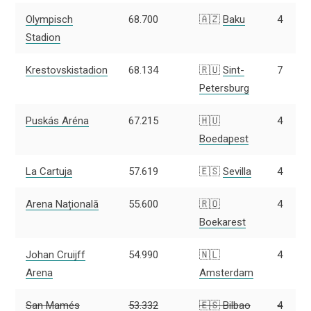
Olympisch
68.700
🇦🇿
Baku
4
Stadion
Krestovskistadion
68.134
🇷🇺
Sint-
7
Petersburg
Puskás Aréna
67.215
🇭🇺
4
Boedapest
La Cartuja
57.619
🇪🇸
Sevilla
4
Arena Națională
55.600
🇷🇴
4
Boekarest
Johan Cruijff
54.990
🇳🇱
4
Arena
Amsterdam
San Mamés
53.332
🇪🇸
Bilbao
4